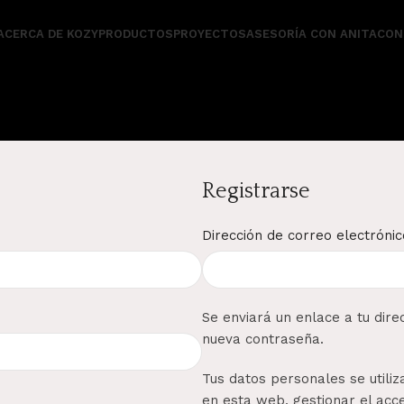
ACERCA DE KOZY
PRODUCTOS
PROYECTOS
ASESORÍA CON ANITA
CON
Registrarse
Dirección de correo electróni
Se enviará un enlace a tu dir
nueva contraseña.
Tus datos personales se utili
en esta web, gestionar el acce