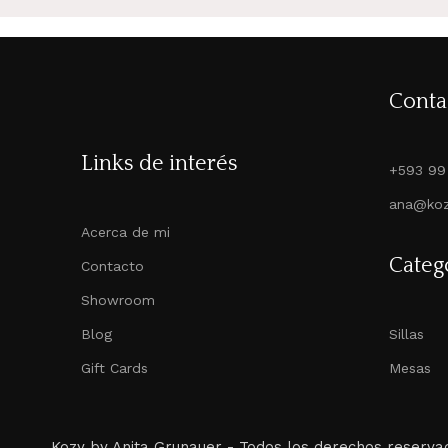
Conta
Links de interés
+593 99
ana@koz
Acerca de mi
Categ
Contacto
Showroom
Blog
Sillas
Gift Cards
Mesas
Kozy by Anita Grunauer -
Todos los derechos reserva