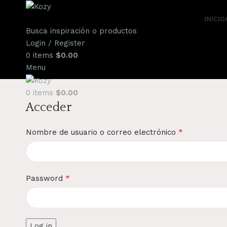
INICIO
Busca inspiración o productos
Login / Register
0
items
$
0.00
Menu
0
items
$
0.00
Acceder
*
Nombre de usuario o correo electrónico
*
Password
Log in