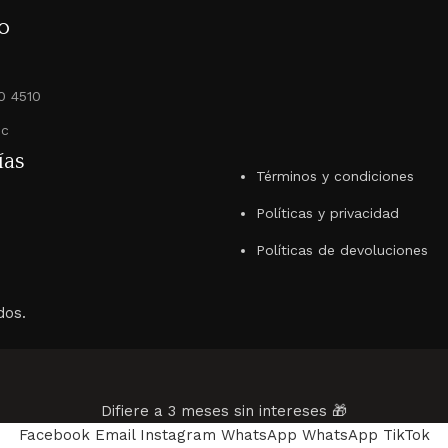
o
0 4510
ec
ías
Términos y condiciones
Políticas y privacidad
Políticas de devoluciones
dos.
Difiere a 3 meses sin intereses 🎁
Facebook
Email
Instagram
WhatsApp
WhatsApp
TikTok