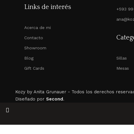
Links de interés
+593 99
ana@koz
Acerca de mi
Categ
Contacto
Showroom
Blog
Sillas
Gift Cards
Mesas
Kozy by Anita Grunauer -
Todos los derechos reserva
Diseñado por
Second
.