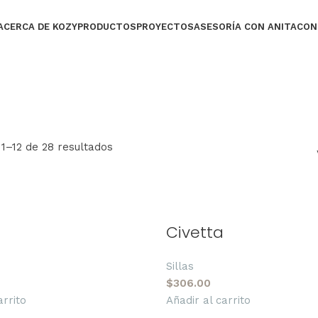
ACERCA DE KOZY
PRODUCTOS
PROYECTOS
ASESORÍA CON ANITA
CON
1–12 de 28 resultados
Civetta
Sillas
$
306.00
arrito
Añadir al carrito