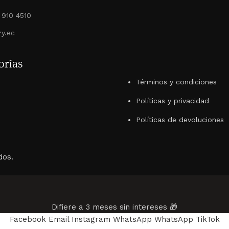
 910 4510
y.ec
orías
Términos y condiciones
Políticas y privacidad
Políticas de devoluciones
dos.
Difiere a 3 meses sin intereses 🎁
Facebook
Email
Instagram
WhatsApp
WhatsApp
TikTok