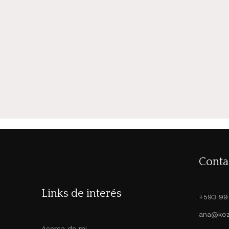
Instagram
WhatsApp
WhatsApp
TikTok
Conta
Links de interés
+593 99
ana@koz
Acerca de mi