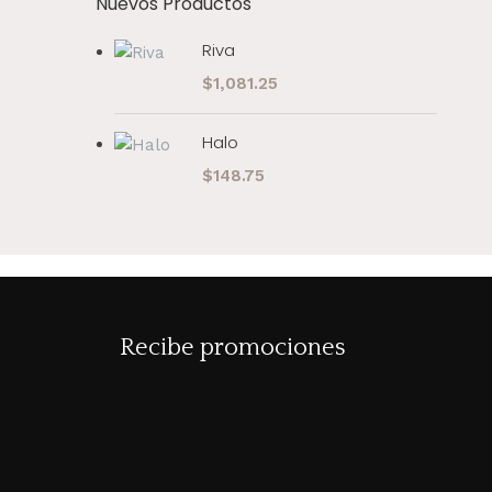
Nuevos Productos
Riva
$
1,081.25
Halo
$
148.75
Recibe promociones