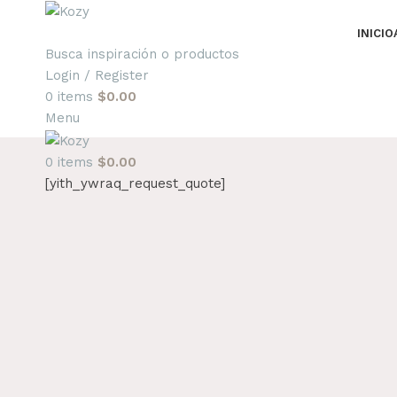
INICIO
Busca inspiración o productos
Login / Register
0
items
$
0.00
Menu
0
items
$
0.00
[yith_ywraq_request_quote]