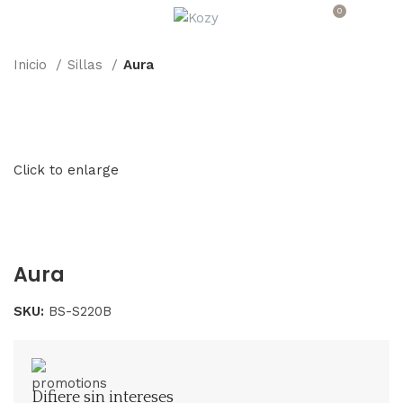
0
Menu
$
0.00
Inicio
Sillas
Aura
Click to enlarge
Aura
SKU:
BS-S220B
Difiere sin intereses