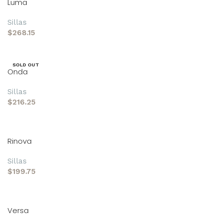
Luma
Sillas
$
268.15
Añadir al carrito
SOLD OUT
Onda
Sillas
$
216.25
Leer más
Rinova
Sillas
$
199.75
Añadir al carrito
Versa