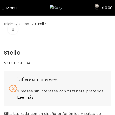
0
Menu
$
0.00
Inicio
Sillas
Stella
Click to enlarge
Stella
SKU:
DC-850A
Difiere sin intereses
3 meses sin intereses con tu tarjeta preferida.
Lee más
Silla tapizada con un diseño ergonómico y patas de