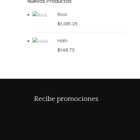
Nuevos Productos
Riva
$
1,081.25
Halo
$
148.75
Recibe promociones