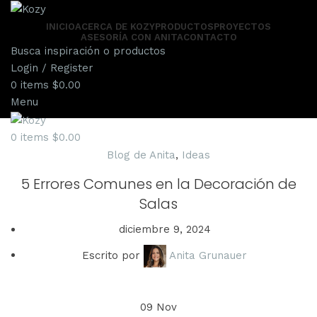
INICIO
ACERCA DE KOZY
PRODUCTOS
PROYECTOS
ASESORÍA CON ANITA
CONTACTO
Busca inspiración o productos
Login / Register
0
items
$
0.00
Menu
0
items
$
0.00
Blog de Anita
,
Ideas
5 Errores Comunes en la Decoración de
Salas
diciembre 9, 2024
Escrito por
Anita Grunauer
09
Nov