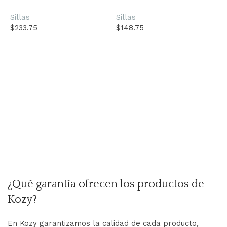
Sillas
Sillas
$
233.75
$
148.75
Añadir al carrito
Añadir al carrito
L
S
$
¿Qué garantía ofrecen los productos de
Kozy?
En Kozy garantizamos la calidad de cada producto,